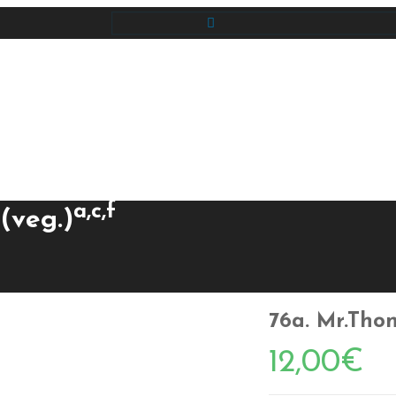
a,c,f
(veg.)
76a. Mr.Tho
12,00
€