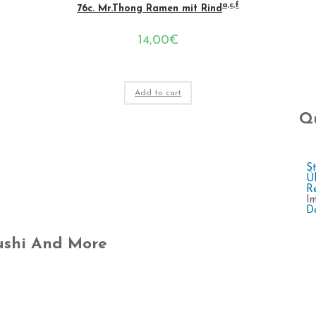
a,c,f
76c. Mr.Thong Ramen mit Rind
14,00
€
Add to cart
Qu
St
Ü
Re
I
D
ushi And More