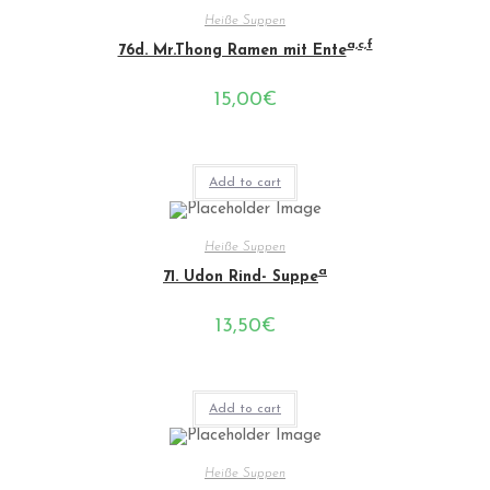
Heiße Suppen
a,c,f
76d. Mr.Thong Ramen mit Ente
15,00
€
Add to cart
Heiße Suppen
a
71. Udon Rind- Suppe
13,50
€
Add to cart
Heiße Suppen