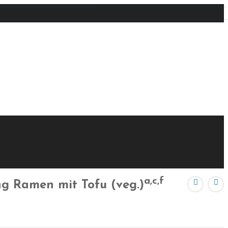
a,c,f
ng Ramen mit Tofu (veg.)