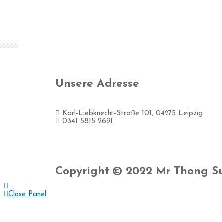
5
Rated
0
out
Unsere Adresse
of
5
Karl-Liebknecht-Straße 101, 04275 Leipzig
0341 5815 2691
Copyright © 2022 Mr Thong S
Close Panel