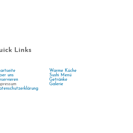
ick Links
artseite
Warme Küche
ber uns
Sushi Menü
servieren
Getränke
mpressum
Galerie
atenschutzerklärung