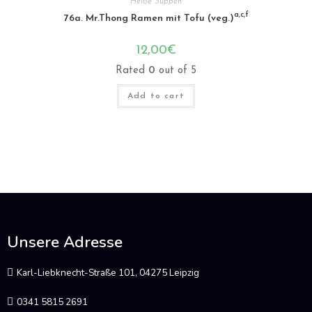
Heiße Suppen
a,c,f
76a. Mr.Thong Ramen mit Tofu (veg.)
12,00
€
Rated
0
out of 5
Add to cart
Unsere Adresse
Karl-Liebknecht-Straße 101, 04275 Leipzig
0341 5815 2691