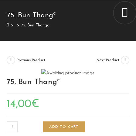
c
75. Bun Thang
>
>
75. Bun Thangc
Previous Product
Next Product
c
75. Bun Thang
14,00
€
ADD TO CART