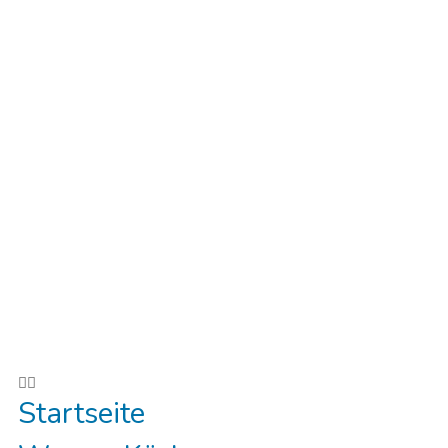
Startseite
Warme Küche
Sushi Menü
Getränke
Galerie
Über Uns
Reservieren
Startseite