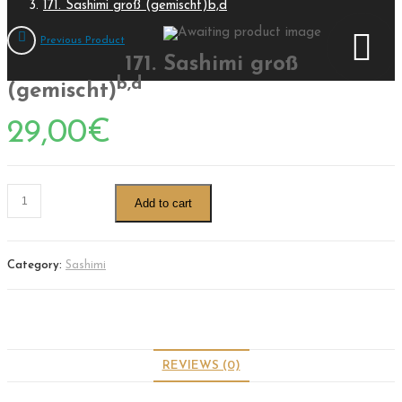
171. Sashimi groß (gemischt)b,d
Previous Product
171. Sashimi groß
b,d
(gemischt)
29,00
€
Add to cart
Category:
Sashimi
REVIEWS (0)