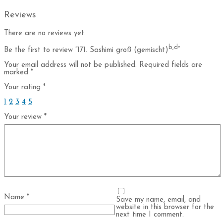
Reviews
There are no reviews yet.
b,d
Be the first to review “171. Sashimi groß (gemischt)
”
Your email address will not be published.
Required fields are
marked
*
Your rating
*
1
2
3
4
5
Your review
*
Name
*
Save my name, email, and
website in this browser for the
next time I comment.