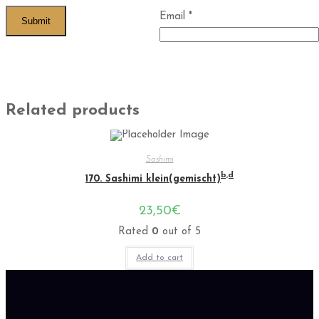
Email
*
Related products
Sashimi
b,d
170. Sashimi klein(gemischt)
23,50
€
Rated
0
out of 5
Add to cart