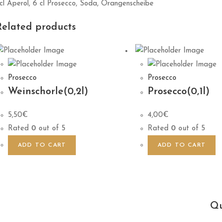
cl Aperol, 6 cl Prosecco, Soda, Orangenscheibe
Related products
Prosecco
Prosecco
Weinschorle(0,2l)
Prosecco(0,1l)
5,50
€
4,00
€
Rated
0
out of 5
Rated
0
out of 5
ADD TO CART
ADD TO CART
Qu