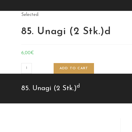
Selected:
85. Unagi (2 Stk.)d
6,00
€
ADD TO CART
d
85. Unagi (2 Stk.)