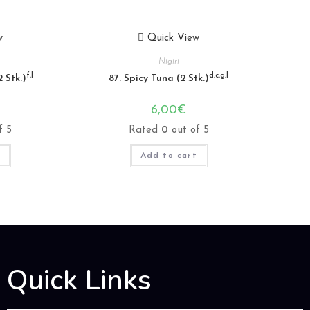
w
Quick View
Nigiri
f,l
d,c,g,l
 Stk.)
87. Spicy Tuna (2 Stk.)
6,00
€
f 5
Rated
0
out of 5
t
Add to cart
Quick Links