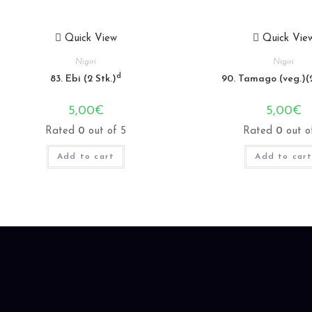
Quick View
Quick Vie
Nigiri
Nigiri
d
83. Ebi (2 Stk.)
90. Tamago (veg.)(2
5,00
€
5,00
€
Rated
0
out of 5
Rated
0
out o
Add to cart
Add to car