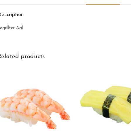
escription
egrillter Aal
Related products