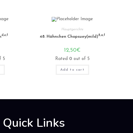
Hauptgerichte
d,e,f
8,a,f
m
48. Hähnchen Chopsuey(mild)
12,50
€
f 5
Rated
0
out of 5
t
Add to cart
Quick Links