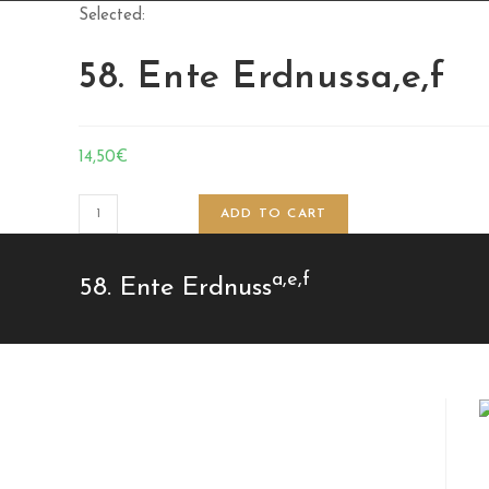
Selected:
58. Ente Erdnussa,e,f
14,50
€
ADD TO CART
a,e,f
58. Ente Erdnuss