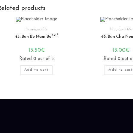
Related products
Hauptgerichte
Hauptgerichte
d,e,f
45. Bun Bo Nam Bo
46. Bun Cha Ne
13,50
€
13,00
€
Rated
0
out of 5
Rated
0
out o
Add to cart
Add to car