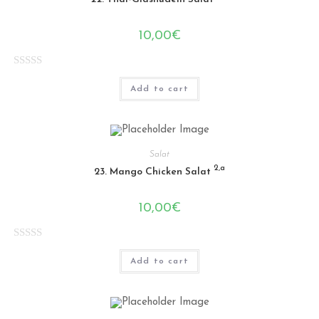
o
u
10,00
€
t
o
f
R
Add to cart
5
a
t
e
d
Salat
0
2,a
23. Mango Chicken Salat
o
u
10,00
€
t
o
f
R
Add to cart
5
a
t
e
d