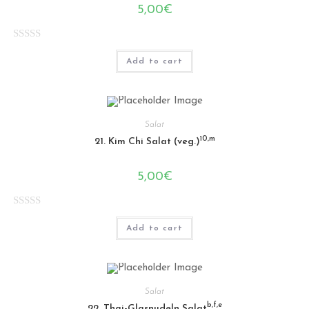
5,00
€
R
Add to cart
a
t
e
d
Salat
0
10,m
21. Kim Chi Salat (veg.)
o
u
5,00
€
t
o
f
R
Add to cart
5
a
t
e
d
Salat
0
b,f,e
22. Thai-Glasnudeln Salat