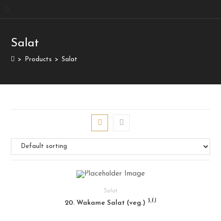
Salat
>
Products
>
Salat
Salat
3,f,l
20. Wakame Salat (veg.)