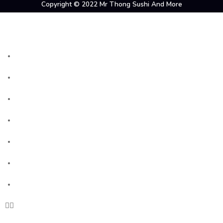
Copyright © 2022 Mr Thong Sushi And More
Startseite
Warme Küche
Sushi Menü
Getränke
Galerie
Über Uns
Reservieren