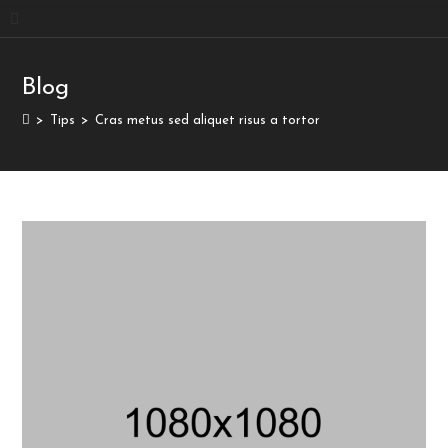
Blog
>
Tips
>
Cras metus sed aliquet risus a tortor